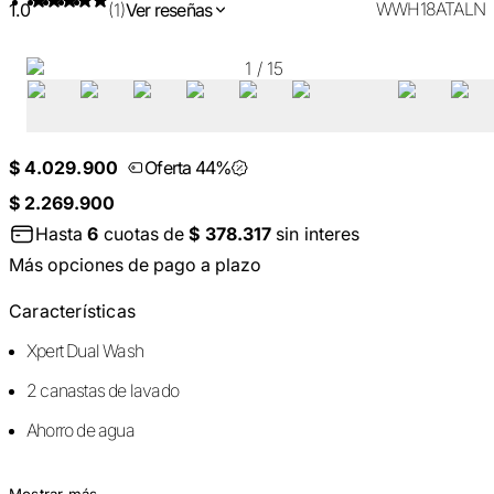
WWH18ATALN
1.0
(1)
Ver reseñas
1
/
15
$ 4.029.900
Oferta 44%
$ 2.269.900
Hasta
6
cuotas de
$ 378.317
sin interes
Más opciones de pago a plazo
Características
Xpert Dual Wash
2 canastas de lavado
Ahorro de agua
Mostrar más