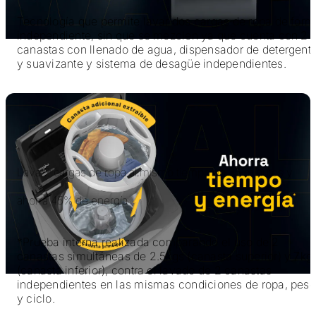
Tecnología que permite lavar dos cargas de ropa de form
independiente, sin que se mezclen ya que cuenta con 2
canastas con llenado de agua, dispensador de detergent
y suavizante y sistema de desagüe independientes.
Lava 2 cargas de ropa al mismo tiempo en 35 minutos y
ahorra 45% de energía
*Prueba interna realizada comparando el uso de 2
canastas simultáneas de 2.5kgs (canasta superior) y 7kg
(canasta inferior), contra el lavado de 2 canastas
independientes en las mismas condiciones de ropa, peso
y ciclo.