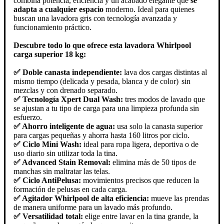
combina potencia, eficiencia y un acabado elegante que
se
adapta a cualquier espacio
moderno. Ideal para quienes
buscan una lavadora gris con tecnología avanzada y
funcionamiento práctico.
Descubre todo lo que ofrece esta lavadora Whirlpool
carga superior 18 kg:
✅ Doble canasta independiente:
lava dos cargas distintas al
mismo tiempo (delicada y pesada, blanca y de color)
sin
mezclas y con drenado separado.
✅ Tecnología Xpert Dual Wash:
tres modos de lavado que
se ajustan a tu tipo de carga para una limpieza profunda sin
esfuerzo.
✅ Ahorro inteligente de agua:
usa solo la canasta superior
para cargas pequeñas y ahorra hasta 160 litros por ciclo.
✅ Ciclo Mini Wash:
ideal para ropa ligera, deportiva o de
uso diario sin utilizar toda la tina.
✅ Advanced Stain Removal:
elimina más de 50 tipos de
manchas sin maltratar las telas.
✅ Ciclo AntiPelusa:
movimientos precisos que reducen la
formación de pelusas en cada carga.
✅ Agitador Whirlpool de alta eficiencia:
mueve las prendas
de manera uniforme para un lavado más profundo.
✅ Versatilidad total:
elige entre lavar en la tina grande, la