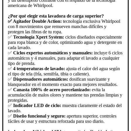
y un desempeño confiable con el respaldo de la tecnología
americana de Whirlpool.
¿Por qué elegir esta lavadora de carga superior?
✅ Agitador Double Action:
tecnología exclusiva Whirlpool
con 8 movimientos que remueven manchas difíciles y
protegen las fibras de tu ropa.
✅
Tecnología Xpert System:
ciclos diseñados especialmente
para ropa blanca y de color, optimizando agua y detergente en
cada lavado.
✅
Ciclos expertos automáticos y manuales:
incluye 6 ciclos
automáticos y 4 manuales, para adaptar el lavado a cualquier
tipo de prenda.
✅
4 temperaturas de lavado:
ajusta el calor del agua según
el tipo de tela (fría, semifría, tibia o caliente).
✅
Dispensadores automáticos:
dosifican suavizante y
blanqueador en el momento exacto para mejores resultados.
✅
Canasta 100% de acero porcelanizado:
evita la
acumulación de malos olores y mantiene tus prendas limpias y
protegidas.
✅
Indicador LED de ciclo:
muestra claramente el estado del
lavado.
✅
Diseño funcional y seguro:
apertura superior, controles
fáciles de usar y estructura reforzada para uso diario.