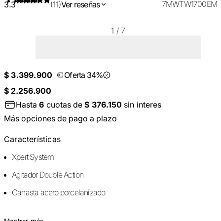
7MWTW1700EM
3.3
(11)
Ver reseñas
1
/
7
$ 3.399.900
Oferta 34%
$ 2.256.900
Hasta
6
cuotas de
$ 376.150
sin interes
Más opciones de pago a plazo
Características
Xpert System
Agitador Double Action
Canasta acero porcelanizado
Mostrar más