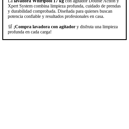
La
lavadora Whirlpool 17 kg
con agitador Double Action y
Xpert System combina limpieza profunda, cuidado de prendas
y durabilidad comprobada. Diseñada para quienes buscan
potencia confiable y resultados profesionales en casa.
🛒 ¡
Compra lavadora con agitador
y disfruta una limpieza
profunda en cada carga!