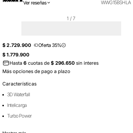
WWG15BSHLA
Ver reseñas
1
/
7
$ 2.729.900
Oferta 35%
$ 1.779.900
Hasta
6
cuotas de
$ 296.650
sin interes
Más opciones de pago a plazo
Características
3D Waterfall
Intelicarga
Turbo Power
Mostrar más