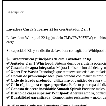
Descripción
Lavadora Carga Superior 22 kg con Agitador 2 en 1
La lavadora Whirlpool 22 kg (modelo 7MWTW5057PW) combina la fu
carga.
Su capacidad XL y su diseño de lavadora con agitador Whirlpool l
✨ Características principales de esta Lavadora 22 kg
✅ Agitador 2 en 1 Whirlpool:
Sistema dual que ajusta la potencia
✅ Cascada de agua integrada:
Mejora la disolución del detergen
✅ Xpert Pre Wash:
Tecnología que remueve suciedad acumulada y
✅ Opción de pre-remojo:
Ideal para prendas con manchas profund
✅ Ciclo de lavado profundo:
Utiliza mayor cantidad de agua y m
✅ Ciclo rápido para cargas pequeñas:
Perfecto para ropa del dí
✅ Canasta de acero inoxidable Smooth Spiral:
Previene malos o
✅ Diseño de carga superior Whirlpool:
Apertura amplia, control
✅ Durabilidad garantizada:
Componentes resistentes y motor de a
🌊 ¿Por qué elegir esta Lavadora Carga Superior?