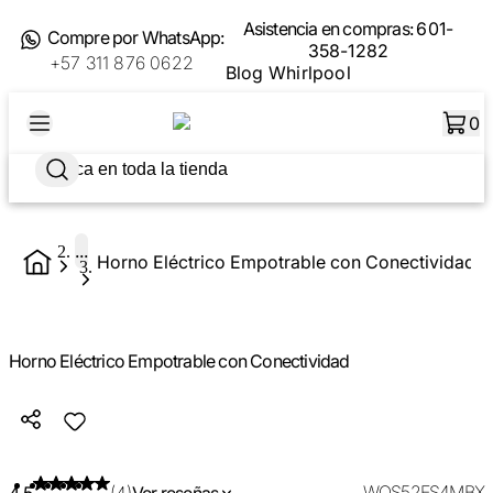
Asistencia en compras:
601-
Compre por WhatsApp:
358-1282
+57 311 876 0622
Blog Whirlpool
0
...
Horno Eléctrico Empotrable con Conectividad
Horno Eléctrico Empotrable con Conectividad
WOS52ES4MBX
4.5
(4)
Ver reseñas