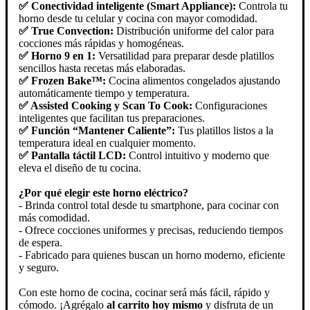
✅
Conectividad inteligente (Smart Appliance):
Controla tu
horno desde tu celular y cocina con mayor comodidad.
✅ True Convection:
Distribución uniforme del calor para
cocciones más rápidas y homogéneas.
✅ Horno 9 en 1:
Versatilidad para preparar desde platillos
sencillos hasta recetas más elaboradas.
✅ Frozen Bake™:
Cocina alimentos congelados ajustando
automáticamente tiempo y temperatura.
✅ Assisted Cooking y Scan To Cook:
Configuraciones
inteligentes que facilitan tus preparaciones.
✅ Función “Mantener Caliente”:
Tus platillos listos a la
temperatura ideal en cualquier momento.
✅ Pantalla táctil LCD:
Control intuitivo y moderno que
eleva el diseño de tu cocina.
¿Por qué elegir este horno eléctrico?
- Brinda control total desde tu smartphone, para cocinar con
más comodidad.
- Ofrece cocciones uniformes y precisas, reduciendo tiempos
de espera.
- Fabricado para quienes buscan un horno moderno, eficiente
y seguro.
Con este horno de cocina, cocinar será más fácil, rápido y
cómodo. ¡Agrégalo
al carrito hoy mismo
y disfruta de un