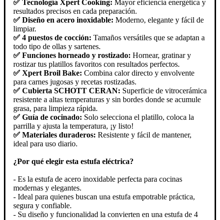
✅ Tecnología Xpert Cooking:
Mayor eficiencia energética y
resultados precisos en cada preparación.
✅ Diseño en acero inoxidable:
Moderno, elegante y fácil de
limpiar.
✅ 4 puestos de cocción:
Tamaños versátiles que se adaptan a
todo tipo de ollas y sartenes.
✅ Funciones horneado y rostizado:
Hornear, gratinar y
rostizar tus platillos favoritos con resultados perfectos.
✅ Xpert Broil Bake:
Combina calor directo y envolvente
para carnes jugosas y recetas rostizadas.
✅ Cubierta SCHOTT CERAN:
Superficie de vitrocerámica
resistente a altas temperaturas y sin bordes donde se acumule
grasa, para limpieza rápida.
✅ Guía de cocinado:
Solo selecciona el platillo, coloca la
parrilla y ajusta la temperatura, ¡y listo!
✅ Materiales duraderos:
Resistente y fácil de mantener,
ideal para uso diario.
¿Por qué elegir esta estufa eléctrica?
- Es la estufa de acero inoxidable perfecta para cocinas
modernas y elegantes.
- Ideal para quienes buscan una estufa empotrable práctica,
segura y confiable.
- Su diseño y funcionalidad la convierten en una estufa de 4