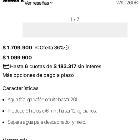
WK0260B
Ver reseñas
1
/
7
$ 1.709.900
Oferta 36%
$ 1.099.900
Hasta
6
cuotas de
$ 183.317
sin interes
Más opciones de pago a plazo
Características
Agua fría, garrafón oculto hasta 20L.
Produce 9 hielos c/6 min, hasta 12 kg diarios.
Separa agua para despachador y hielo.
Mostrar más