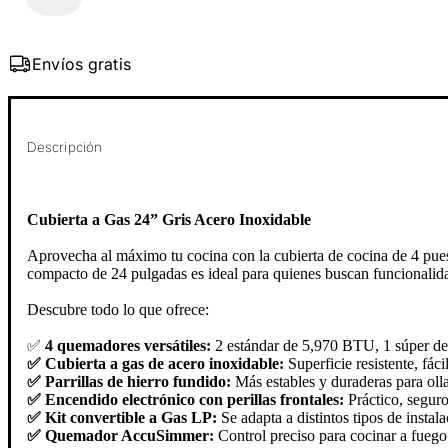
Envíos gratis
Descripción
Cubierta a Gas 24” Gris Acero Inoxidable
Aprovecha al máximo tu cocina con la cubierta de cocina de 4 pu
compacto de 24 pulgadas es ideal para quienes buscan funcionalidad
Descubre todo lo que ofrece:
✅
4 quemadores versátiles:
2 estándar de 5,970 BTU, 1 súper de
✅ Cubierta a gas de acero inoxidable:
Superficie resistente, fá
✅ Parrillas de hierro fundido:
Más estables y duraderas para olla
✅ Encendido electrónico con perillas frontales:
Práctico, segur
✅ Kit convertible a Gas LP:
Se adapta a distintos tipos de instal
✅ Quemador AccuSimmer:
Control preciso para cocinar a fuego 