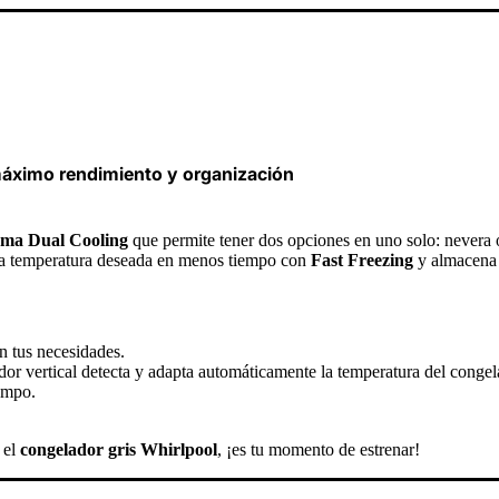
 máximo rendimiento y organización
tema Dual Cooling
que permite tener dos opciones en uno solo: nevera
r la temperatura deseada en menos tiempo con
Fast Freezing
y almacena i
n tus necesidades.
or vertical detecta y adapta automáticamente la temperatura del congela
empo.
 el
congelador gris Whirlpool
, ¡es tu momento de estrenar!