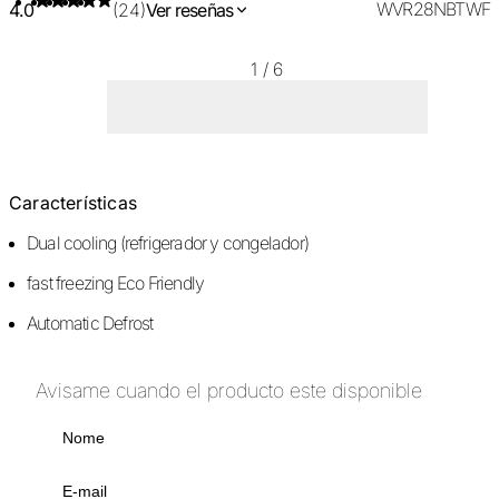
WVR28NBTWF
4.0
(24)
Ver reseñas
1
/
6
Características
Dual cooling (refrigerador y congelador)
fast freezing Eco Friendly
Automatic Defrost
Avisame cuando el producto este disponible