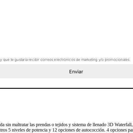
 y que te gustaría recibir correos electrónicos de marketing y/o promocionales.
Enviar
sin maltratar las prendas o tejidos y sistema de llenado 3D Waterfall,
litros 5 niveles de potencia y 12 opciones de autococción. 4 opciones 