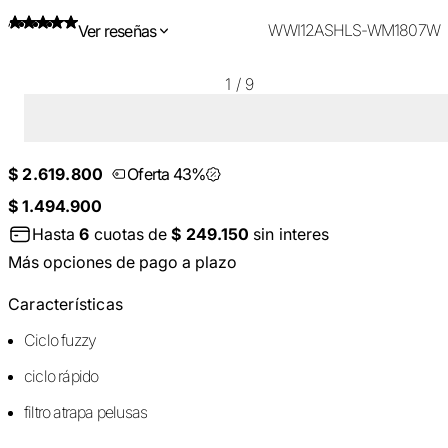
WWI12ASHLS-WM1807W
Ver reseñas
1
/
9
$ 2.619.800
Oferta 43%
$ 1.494.900
Hasta
6
cuotas de
$ 249.150
sin interes
Más opciones de pago a plazo
Características
Ciclo fuzzy
ciclo rápido
filtro atrapa pelusas