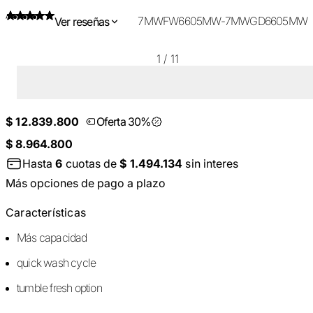
7MWFW6605MW-7MWGD6605MW
Ver reseñas
1
/
11
$ 12.839.800
Oferta 30%
$ 8.964.800
Hasta
6
cuotas de
$ 1.494.134
sin interes
Más opciones de pago a plazo
Características
Más capacidad
quick wash cycle
tumble fresh option