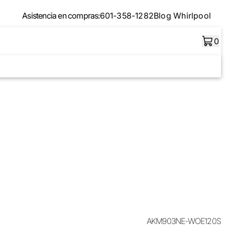
Asistencia en compras:
601-358-1282
Blog Whirlpool
0
AKM903NE-WOE120S