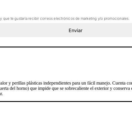
 y que te gustaría recibir correos electrónicos de marketing y/o promocionales.
Enviar
alor y perillas plásticas independientes para un fácil manejo. Cuenta c
puerta del horno) que impide que se sobrecaliente el exterior y conserva 
r.