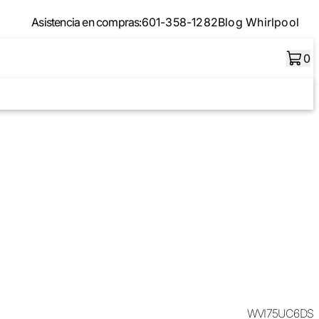
Asistencia en compras:
601-358-1282
Blog Whirlpool
0
WVI75UC6DS