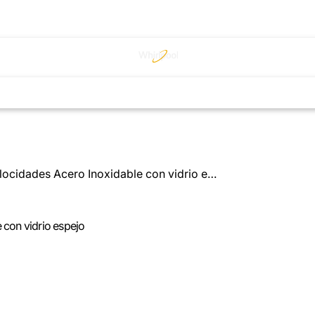
Campana empotrable 60cms con 3 velocidades Acero Inoxidable con vidrio espejo
con vidrio espejo